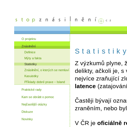
O projektu
Znásilnění
Statistik
Definice
Mýty a fakta
Z výzkumů plyne, ž
Statistiky
delikty, ačkoli je,
Znásilnění, o kterých se nemluví
Kasuistiky
nejvíce zraňující zl
Příklady dobré praxe – Island
latence
(zatajování
Praktické rady
Kam se obrátit o pomoc
Častěji bývají ozn
Nejčastější otázky
zraněním, nebo by
Diskuze
Novinky
V ČR je
oficiálně 