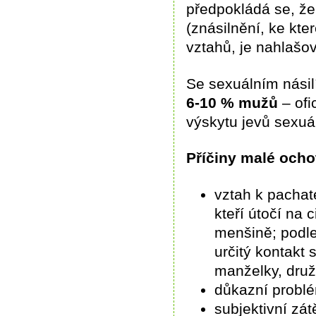
předpokládá se, ž
(znásilnění, ke kt
vztahů, je nahlašo
Se sexuálním násil
6-10 % mužů
– ofi
výskytu jevů sexuál
Příčiny malé ocho
vztah k pachate
kteří útočí na 
menšině; podle
určitý kontakt
manželky, družk
důkazní probl
subjektivní zát