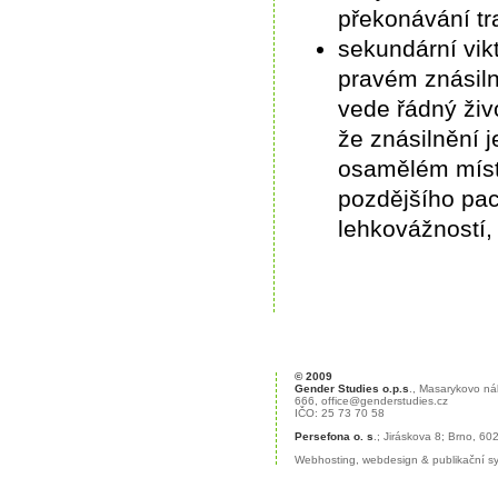
překonávání tr
sekundární vik
pravém znásiln
vede řádný živo
že znásilnění 
osamělém místě
pozdějšího pac
lehkovážností, 
© 2009
Gender Studies o.p.s
., Masarykovo ná
666,
office@genderstudies.cz
IČO: 25 73 70 58
Persefona o. s
.; Jiráskova 8; Brno, 6
Webhosting
,
webdesign
&
publikační 