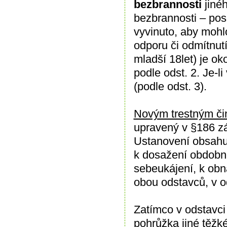
bezbrannosti
jiné
bezbrannosti – pos
vyvinuto, aby mohl
odporu či odmítnutí
mladší 18let) je ok
podle odst. 2. Je-li
(podle odst. 3).
Novým trestným č
upravený v §186 zá
Ustanovení obsahuj
k dosažení obdobné
sebeukájení, k ob
obou odstavců, v o
Zatímco v odstavci 
pohrůžka jiné těžké