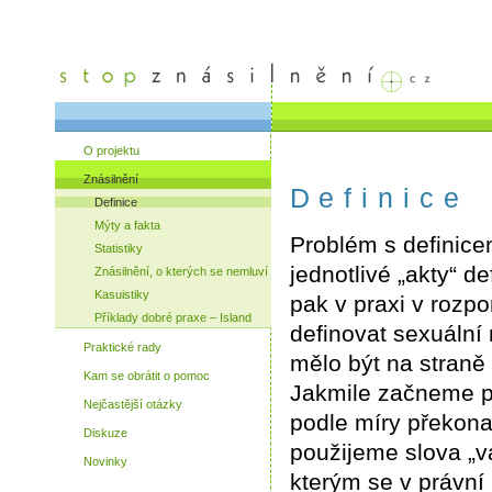
O projektu
Znásilnění
Definice
Definice
Mýty a fakta
Problém s definice
Statistiky
jednotlivé „akty“ de
Znásilnění, o kterých se nemluví
Kasuistiky
pak v praxi v rozpo
Příklady dobré praxe – Island
definovat sexuální 
Praktické rady
mělo být na straně
Kam se obrátit o pomoc
Jakmile začneme po
Nejčastější otázky
podle míry překon
Diskuze
použijeme slova „v
Novinky
kterým se v právní