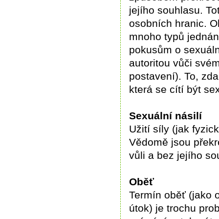
jejího souhlasu. To
osobních hranic. O
mnoho typů jednání
pokusům o sexuální
autoritou vůči svému
postavení). To, zda
která se cítí být s
Sexuální násilí
Užití síly (jak fyz
Vědomě jsou překroč
vůli a bez jejího so
Oběť
Termín oběť (jako 
útok) je trochu pro