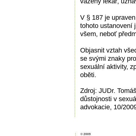
vážený lékař, uzná
V § 187 je upraven
tohoto ustanovení j
všem, neboť předmě
Objasnit vztah všec
se svými znaky pro
sexuální aktivity, 
oběti.
Zdroj: JUDr. Tomáš 
důstojnosti v sexuá
advokacie, 10/200
© 2009