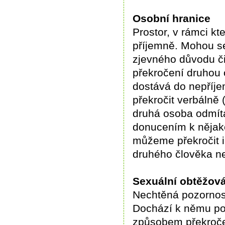
Osobní hranice
Prostor, v rámci k
příjemně. Mohou se
zjevného důvodu či 
překročení druhou
dostává do nepříje
překročit verbálně
druhá osoba odmítá
donucením k nějak
můžeme překročit i
druhého člověka n
Sexuální obtěžová
Nechtěná pozornos
Dochází k němu po
způsobem překročen