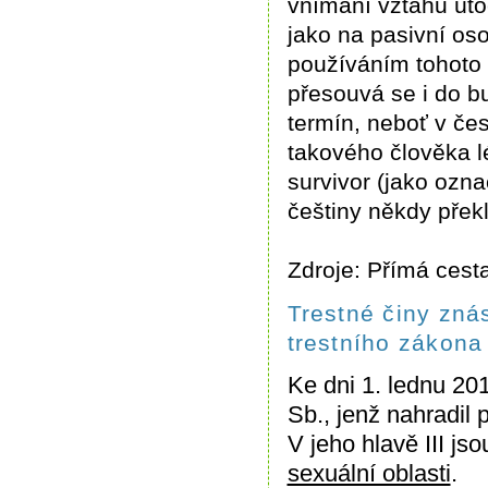
vnímání vztahu úto
jako na pasivní os
používáním tohoto 
přesouvá se i do b
termín, neboť v čes
takového člověka lé
survivor (jako ozna
češtiny někdy překl
Zdroje: Přímá cesta
Trestné činy zná
trestního zákona
Ke dni 1. lednu 201
Sb., jenž nahradil 
V jeho hlavě III js
sexuální oblasti
.