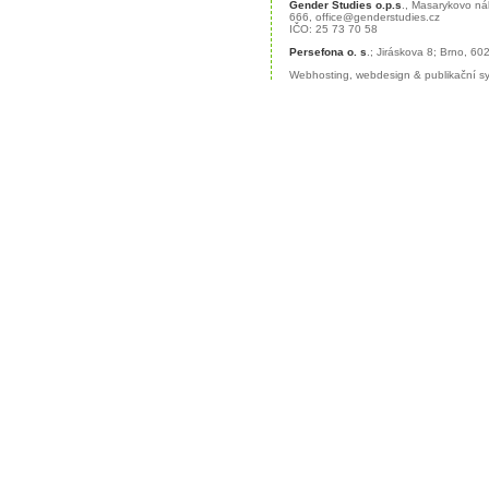
Gender Studies o.p.s
., Masarykovo ná
666,
office@genderstudies.cz
IČO: 25 73 70 58
Persefona o. s
.; Jiráskova 8; Brno, 6
Webhosting
,
webdesign
&
publikační 