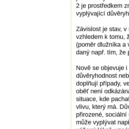
2 je prostředkem zn
vyplývající důvěry
Závislost je stav,
vzhledem k tomu, ž
(poměr dlužníka a v
daný např. tím, že
Nově se objevuje i 
důvěryhodnost nebo
doplňují případy, v
oběť není odkázán
situace, kde pachat
vlivu, který má. D
přirozené, sociáln
může vyplývat např.