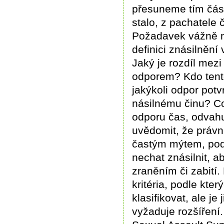
přesuneme tím část
stalo, z pachatele 
Požadavek vážně m
definici znásilnění
Jaký je rozdíl me
odporem? Kdo tento
jakýkoli odpor potv
násilnému činu? Co
odporu čas, odvahu 
uvědomit, že právní
častým mýtem, pod
nechat znásilnit, a
zraněním či zabití.
kritéria, podle kter
klasifikovat, ale je 
vyžaduje rozšíření