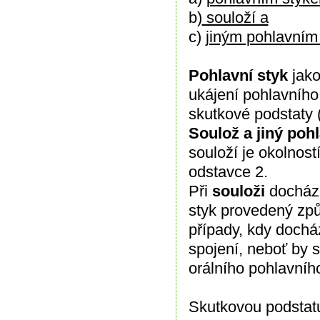
b)
souloží a
c)
jiným pohlavním 
Pohlavní styk
jako
ukájení pohlavního
skutkové podstaty (
Soulož a jiný pohl
souloží je okolnost
odstavce 2.
Při
souloži
dochází
styk provedený zp
případy, kdy docház
spojení, neboť by s
orálního pohlavníh
Skutkovou podstatu