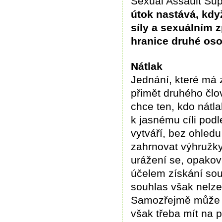
Sexual Assault Sup
útok nastává, kdy
síly a sexuálním 
hranice druhé oso
Nátlak
Jednání, které má z
přimět druhého člov
chce ten, kdo nátl
k jasnému cíli pod
vytváří, bez ohled
zahrnovat výhružky,
urážení se, opakov
účelem získání sou
souhlas však nelze
Samozřejmě může ob
však třeba mít na 