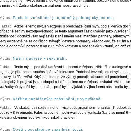
případě ale není vysvětlením či dokonce omluvou znásilnění, pokud k němu dojde
v minisukni. Žádná okolnost znásilnění neospravedlňuje.
Mýtus:
Pachatel znásilnění je ojedinělý patologický jedinec.
Fakta:
Ačkoli je tento mýtus v rozporu s předcházejícími mýty, podle kterých doc
případně ženiny nezodpovědnosti, je tento argument často uváděn jako vysvětlení, 
zkušeností dochází však nejčastěji k znásilnění mezi manžely, partnery, příbuznými
tedy evidentně nelze odlišit od stávající definice normality. Předpoklad, že slušní a 
podle odborníků pozornost od kulturního kontextu a mocenských vztahů, v nichž ke
Mýtus:
Násilí a agrese k sexu patří.
Fakta:
Tento mýtus pomáhá udržovat i odborná veřejnost. Někteří sexuologové n
agrese je přirozenou součástí párové interakce. Podobná tvrzení jsou obvykle po
odkazy do říše zvířat. Když pomineme, že výroky pracují s absurdními paralelami, j
biologických projevů jsme schopni a také musíme na veřejnosti ovládat. Všichni se
vražedkyně by měli být potrestáni, proč by tedy jakákoliv jiná forma násilí měla bý
Mýtus:
Většina nahlášených znásilnění je vymyšlená.
Fakta:
Ve skutečnosti spíše mnohem více obětí znásilnění nenahlásí. Předpoklá
pouze v 8 % případů. Falešná obvinění pokrývají podle kontextu (který se mění) 6 
Falešná obvinění jsou výjimkou, nikoli pravidlem.
Mýtus:
Oběti v podstatě po znásilnění touží.