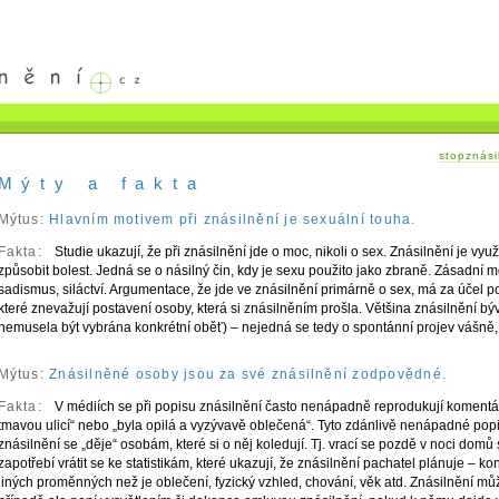
stopznási
Mýty a fakta
Mýtus:
Hlavním motivem při znásilnění je sexuální touha.
Fakta:
Studie ukazují, že při znásilnění jde o moc, nikoli o sex. Znásilnění je vyu
způsobit bolest. Jedná se o násilný čin, kdy je sexu použito jako zbraně. Zásadní mo
sadismus, siláctví. Argumentace, že jde ve znásilnění primárně o sex, má za účel pod
které znevažují postavení osoby, která si znásilněním prošla. Většina znásilnění 
nemusela být vybrána konkrétní oběť) – nejedná se tedy o spontánní projev vášně,
Mýtus:
Znásilněné osoby jsou za své znásilnění zodpovědné.
Fakta:
V médiích se při popisu znásilnění často nenápadně reprodukují komentář
tmavou ulicí“ nebo „byla opilá a vyzývavě oblečená“. Tyto zdánlivě nenápadné popi
znásilnění se „děje“ osobám, které si o něj koledují. Tj. vrací se pozdě v noci dom
zapotřebí vrátit se ke statistikám, které ukazují, že znásilnění pachatel plánuje – k
jiných proměnných než je oblečení, fyzický vzhled, chování, věk atd. Znásilnění mů