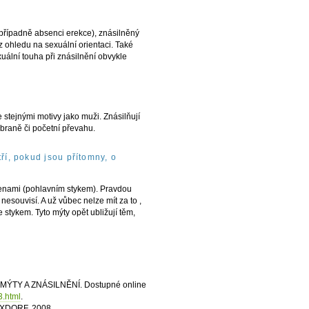
 (případně absenci erekce), znásilněný
z ohledu na sexuální orientaci. Také
uální touha při znásilnění obvykle
 stejnými motivy jako muži. Znásilňují
zbraně či početní převahu.
ří, pokud jsou přítomny, o
ženami (pohlavním stykem). Pravdou
esouvisí. A už vůbec nelze mít za to ,
e stykem. Tyto mýty opět ubližují těm,
I. – MÝTY A ZNÁSILNĚNÍ. Dostupné online
3.html
.
MAXDORF, 2008.