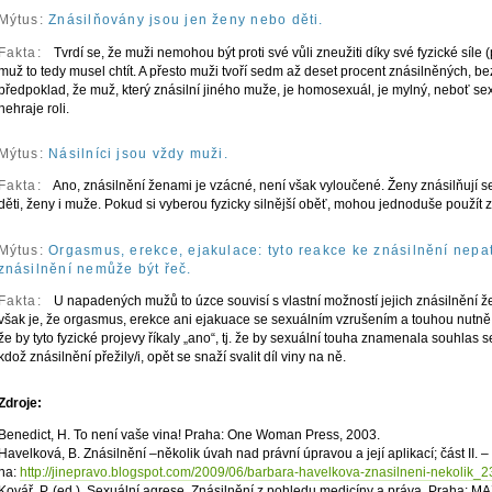
Mýtus:
Znásilňovány jsou jen ženy nebo děti.
Fakta:
Tvrdí se, že muži nemohou být proti své vůli zneužiti díky své fyzické síle
muž to tedy musel chtít. A přesto muži tvoří sedm až deset procent znásilněných, be
předpoklad, že muž, který znásilní jiného muže, je homosexuál, je mylný, neboť sex
nehraje roli.
Mýtus:
Násilníci jsou vždy muži.
Fakta:
Ano, znásilnění ženami je vzácné, není však vyloučené. Ženy znásilňují se
děti, ženy i muže. Pokud si vyberou fyzicky silnější oběť, mohou jednoduše použít 
Mýtus:
Orgasmus, erekce, ejakulace: tyto reakce ke znásilnění nepat
znásilnění nemůže být řeč.
Fakta:
U napadených mužů to úzce souvisí s vlastní možností jejich znásilnění 
však je, že orgasmus, erekce ani ejakuace se sexuálním vzrušením a touhou nutně n
že by tyto fyzické projevy říkaly „ano“, tj. že by sexuální touha znamenala souhlas s
kdož znásilnění přežily/i, opět se snaží svalit díl viny na ně.
Zdroje:
Benedict, H. To není vaše vina! Praha: One Woman Press, 2003.
Havelková, B. Znásilnění –několik úvah nad právní úpravou a její aplikací; část I
na:
http://jinepravo.blogspot.com/2009/06/barbara-havelkova-znasilneni-nekolik_2
Kovář, P. (ed.). Sexuální agrese. Znásilnění z pohledu medicíny a práva. Praha: 