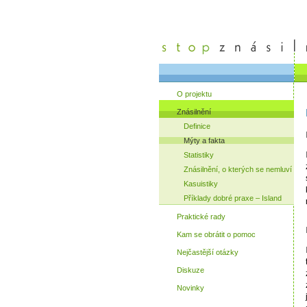
O projektu
Znásilnění
Definice
Mýty a fakta
Statistiky
Znásilnění, o kterých se nemluví
Kasuistiky
Příklady dobré praxe – Island
Praktické rady
Kam se obrátit o pomoc
Nejčastější otázky
Diskuze
Novinky