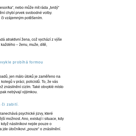
resor/ka“, nebo může mít ráda „tvrdý“
lnění chybí prvek svobodné volby.
skou či vzájemným potěšením.
adá atraktivní žena, což vychází z výše
t každého – ženu, muže, dítě,
bvykle probíhá formou
řípadů, jen málo útoků je zaměřeno na
kolegů v práci, policistů. To, že vás
ž znásilnění cizím. Také obvyklé místo
 pak nebývají výjimkou.
či zabití.
 zanechává psychické jizvy, které
í možnost. Ano, existují i situace, kdy
 když násilníkovi nejde pouze o
a jde útočníkovi „pouze“ o znásilnění.