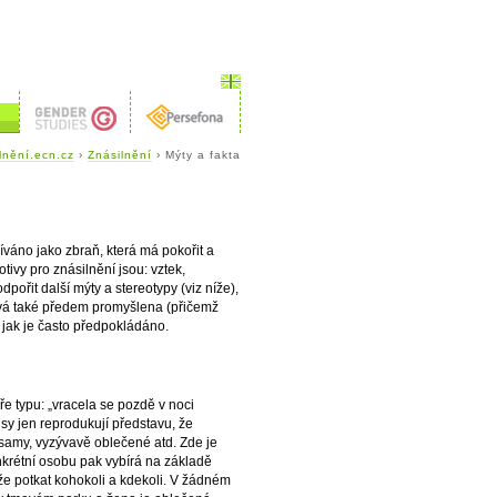
lnění.ecn.cz
›
Znásilnění
› Mýty a fakta
žíváno jako zbraň, která má pokořit a
tivy pro znásilnění jsou: vztek,
pořit další mýty a stereotypy (viz níže),
bývá také předem promyšlena (přičemž
 jak je často předpokládáno.
e typu: „vracela se pozdě v noci
sy jen reprodukují představu, že
ů samy, vyzývavě oblečené atd. Zde je
onkrétní osobu pak vybírá na základě
že potkat kohokoli a kdekoli. V žádném