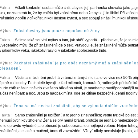
Fakta:
Ačkoli konkrétní osoba může chtít, aby se její partner/ka choval/a jako „ag
sex, neznamená to, že by chtěla být znásilněna nebo že by se jí to líbilo! Při znási
Násilníci v oběti vidí kořist, nikoli lidskou bytost, a sex spojují s násilím, nikoli lá
Mýtus:
Znásilňovány jsou pouze nepočestné ženy.
Fakta:
S tímto také souvisí mýtus o tom, jak oběť vypadá – představa, že je to ml
uvedeného mýtu, že při znásilnění jde o sex. Pravdou je, že znásilnění může potka
v jakémkoliv věku, jakékoliv rasy či v jakékoliv společenské třídě.
Mýtus:
Pachatel znásilnění je pro oběť neznámý muž a znásilnění o
přepadení.
Fakta:
Většina znásilnění probíhá v rámci známých lidí, a to ve více než 50 % p
úplně cizí osoby. Pachatelé bývají i z řad milenců, kamarádů, rodinných příslušníků, 
bude chtít znásilnit někdo z vašeho blízkého okolí, je mnohem pravděpodobnější ne
a čas není park a noc. Jsou to naopak místa, kde se cítíme bezpečně, denní hodiny
Mýtus:
Žena se má nechat znásilnit, aby se vyhnula dalším zraněním 
Fakta:
Samo znásilnění je ublížení, a to jedno z nejhorších; vedle fyzické bolesti
nemusí být nikdy zhojeny. Žena se prý nemá bránit, protože se jedná o nejbezpečnějš
je to opravdu výhodné, ale obecně je sebeobrana tou nejlepší volbou. Nejen tehdy,
znásilnění, ale také o mučení, únos či zavraždění. Vždyť nikdy neexistuje jistota, zd