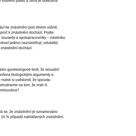
 v tmavém parku a žena je oblečená
hází ke znásilnění pod vlivem vášně,
proč k znásilnění dochází. Podle
, sousedy a spolupracovníky – násilníka
zdraví jedinci neznásilňují, odvádějí
 znásilnění dochází.
ebo gynekologové tvrdí, že sexuální
dpořena biologickými argumenty a
e nutné si uvědomit, že spoustu
 shodneme na tom, že vrah či
t omlouvána?
dá se, že znásilnění je oznamováno
– 10 % případů nahlášených znásilnění.