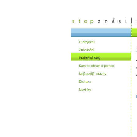
O projektu
Znásilnění
Praktické rady
Kam se obrátit o pomoc
Nejčastější otázky
Diskuze
Novinky