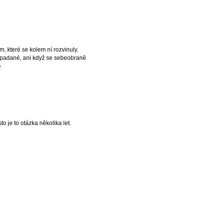
 které se kolem ní rozvinuly.
napadané, ani když se sebeobraně
»
o je to otázka několika let.