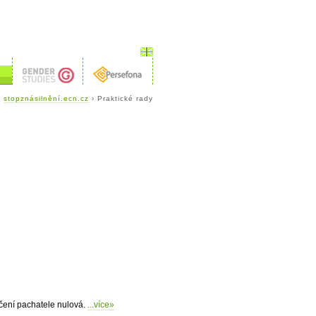
stopznásilnění.ecn.cz
› Praktické rady
dčení pachatele nulová.
...více»