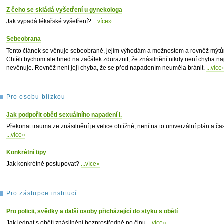
Z čeho se skládá vyšetření u gynekologa
Jak vypadá lékařské vyšetření?
...více»
Sebeobrana
Tento článek se věnuje sebeobraně, jejím výhodám a možnostem a rovněž mýtům,
Chtěli bychom ale hned na začátek zdůraznit, že znásilnění nikdy není chyba 
nevěnuje. Rovněž není její chyba, že se před napadením neuměla bránit.
...více
Pro osobu blízkou
Jak podpořit oběti sexuálního napadení I.
Překonat trauma ze znásilnění je velice obtížné, není na to univerzální plán a čast
...více»
Konkrétní tipy
Jak konkrétně postupovat?
...více»
Pro zástupce institucí
Pro policii, svědky a další osoby přicházející do styku s obětí
Jak jednat s obětí znásilnění bezprostředně po činu
...více»