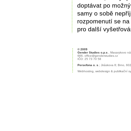
doptávat po možný
samy o sobě nepří
rozpomenutí se na 
pro další vyšetřová
© 2009
Gender Studies o.p.s
., Masarykovo ná
666,
office@genderstudies.cz
IČO: 25 73 70 58
Persefona o. s
.; Jiráskova 8; Brno, 6
Webhosting
,
webdesign
&
publikační 