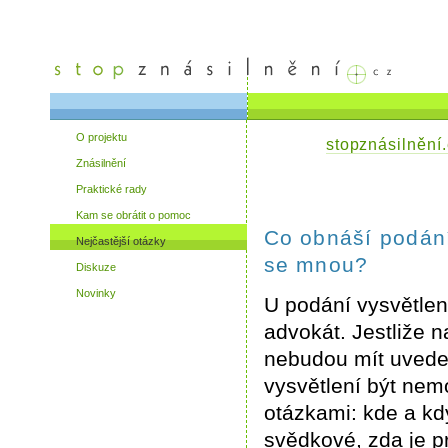
O projektu
stopznásilnění
Znásilnění
Praktické rady
Kam se obrátit o pomoc
Co obnáší podání
Nejčastější otázky
se mnou?
Diskuze
Novinky
U podání vysvětle
advokát. Jestliže n
nebudou mít uveden
vysvětlení být nem
otázkami: kde a kdy
svědkové, zda je 