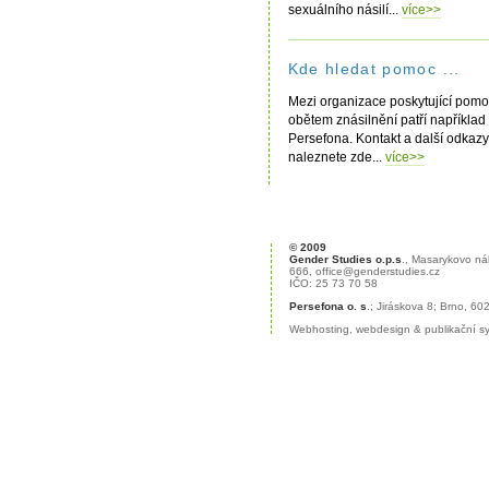
sexuálního násilí...
více>>
Kde hledat pomoc ...
Mezi organizace poskytující pomo
obětem znásilnění patří například
Persefona. Kontakt a další odkazy
naleznete zde...
více>>
© 2009
Gender Studies o.p.s
., Masarykovo ná
666,
office@genderstudies.cz
IČO: 25 73 70 58
Persefona o. s
.; Jiráskova 8; Brno, 6
Webhosting
,
webdesign
&
publikační 