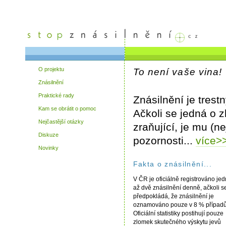
O projektu
To není vaše vina!
Znásilnění
Praktické rady
Znásilnění je trest
Kam se obrátit o pomoc
Ačkoli se jedná o z
Nejčastější otázky
zraňující, je mu (
Diskuze
pozornosti...
více>
Novinky
Fakta o znásilnění...
V ČR je oficiálně registrováno je
až dvě znásilnění denně, ačkoli s
předpokládá, že znásilnění je
oznamováno pouze v 8 % případů
Oficiální statistiky postihují pouze
zlomek skutečného výskytu jevů